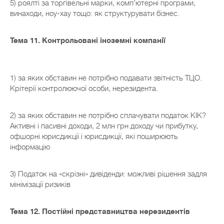
5) роялті за торгівельні марки, комп’ютерні програми,
винаходи, ноу-хау тощо: як структурувати бізнес.
Тема 11. Контрольовані іноземні компанії
1) за яких обставин не потрібно подавати звітність ТЦО.
Крітерії контролюючої особи, нерезидента.
2) за яких обставин не потрібно сплачувати податок КІК?
Активні і пасивні доходи, 2 млн грн доходу чи прибутку,
офшорні юрисдикції і юрисдикції, які поширюють
інформацію
3) Податок на «скрізні» дивіденди: можливі рішення задля
мінімізації ризиків
Тема 12. Постійні представництва нерезидентів