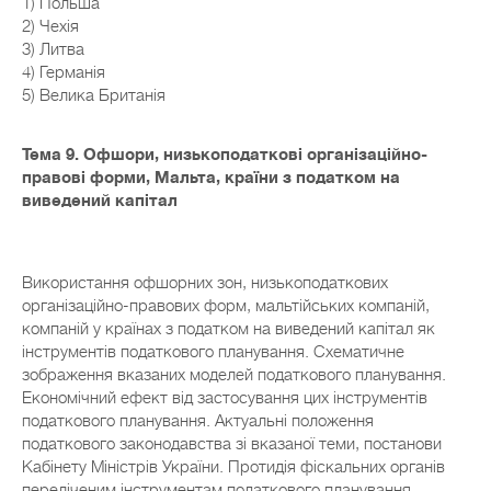
1) Польша
2) Чехія
3) Литва
4) Германія
5) Велика Британія
Тема 9. Офшори, низькоподаткові організаційно-
правові форми, Мальта, країни з податком на
виведений капітал
Використання офшорних зон, низькоподаткових
організаційно-правових форм, мальтійських компаній,
компаній у країнах з податком на виведений капітал як
інструментів податкового планування. Схематичне
зображення вказаних моделей податкового планування.
Економічний ефект від застосування цих інструментів
податкового планування. Актуальні положення
податкового законодавства зі вказаної теми, постанови
Кабінету Міністрів України. Протидія фіскальних органів
переліченим інструментам податкового планування.