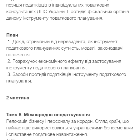
позиція податківців в індивідуальних податкових
консультаціях ДПС України. Протидія фіскальних органів
даному інструменту податкового планування.
План
1. Дохід, отриманий від нерезидента, як інструмент
податкового планування: сутність, моделі, законодавчі
положення.
2. Розрахунок економічного ефекту від застосування
інструменту податкового планування.
3. Засоби протидії податківців інструменту податкового
планування.
2 частина
Тема 8. Міжнародне оподаткування
Релокація бізнесу і персоналу за кордон. Огляд країн, що
найчастіше використовуються україньскими бізнесменами
і співставне податкове навантаження: