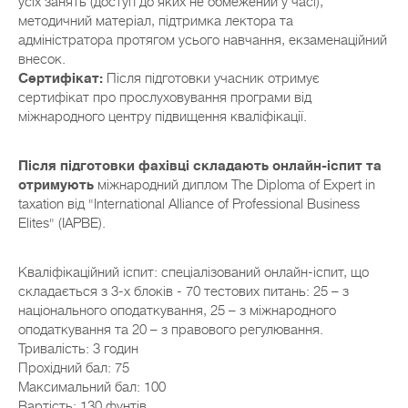
усіх занять (доступ до яких не обмежений у часі),
методичний матеріал, підтримка лектора та
адміністратора протягом усього навчання, екзаменаційний
внесок.
Сертифікат:
Після підготовки учасник отримує
сертифікат про прослуховування програми від
міжнародного центру підвищення кваліфікації.
Після підготовки фахівці складають онлайн-іспит та
отримують
міжнародний диплом The Diploma of Expert in
taxation від "International Alliance of Professional Business
Elites" (IAPBE).
Кваліфікаційний іспит: спеціалізований онлайн-іспит, що
складається з 3-х блоків - 70 тестових питань: 25 – з
національного оподаткування, 25 – з міжнародного
оподаткування та 20 – з правового регулювання.
Тривалість: 3 годин
Прохідний бал: 75
Максимальний бал: 100
Вартість: 130 фунтів