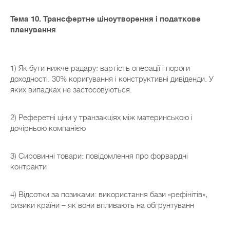
Тема 10. Трансфертне ціноутворення і податкове
планування
1) Як бути нижче радару: вартість операції і пороги
доходності. 30% коригування і конструктивні дивіденди. У
яких випадках не застосовуються.
2) Реферетні ціни у транзакціях між материнською і
дочірньою компанією
3) Сировинні товари: повідомлення про форвардні
контракти
4) Відсотки за позиками: використання бази «рефінітів»,
ризики країни – як вони впливають на обгрунтуванн