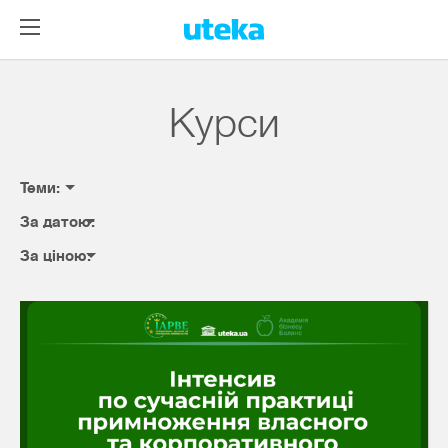
Курси
Теми:
За датою:
За ціною: